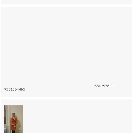
ISBN :978-2-
9531564-8-5