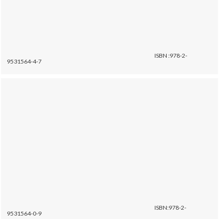
ISBN :978-2-
9531564-4-7
ISBN:978-2-
9531564-0-9