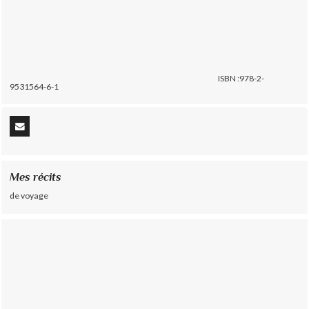
ISBN :978-2-
9531564-6-1
Mes récits
de voyage