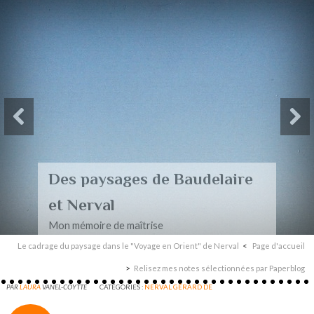
Des paysages de Baudelaire
et Nerval
Mon mémoire de maîtrise
Le cadrage du paysage dans le "Voyage en Orient" de Nerval
Page d'accueil
Relisez mes notes sélectionnées par Paperblog
PAR
LAURA
VANEL-COYTTE
CATÉGORIES :
NERVAL GÉRARD DE