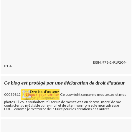
ISBN :978-2-919204-
01-4
Ce blog est protégé par une déclaration de droit d'auteur
00039812
Ce copyright concerne mes textes et mes
photos. Si vous souhaitez utiliser un de mes textes ou photos, merci de me
contacter au préalable par e- mail et de citer mon nom et le mon adresse
URL... comme je m'efforce de le faire pour les créations des autres.