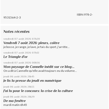
ISBN:978-2-
9531564-2-3
Notes récentes
vendredi 07
août 2026
07h20
Vendredi 7 août 2026: pleurs, colère
je bosse, je range, je lave, je fais du sport, j'arrête...
vendredi 07
août 2026
07h12
Le Triangle d'or
vendredi 07
août 2026
00h56
Mon paysage de Cannelle inédit sur ce blog:...
On a dit à Cannelle qu'elle avait toujours eu du volume...
jeudi 06
août 2026
21h45
Je lis la presse du jeudi en numérique
jeudi 06
août 2026
21h33
J'ai lu pour le concours: la crise de la culture
jeudi 06
août 2026
21h29
De ma fenêtre
mardi matin 6h45