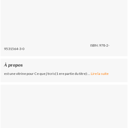
ISBN :978-2-
9531564-3-0
À propos
est une vitrine pour Ce que j'écris(1 ere partie du titre):...
Lire la suite