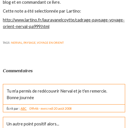
blog et en commandant ce livre.
Cette note a été selectionnée par Lartino:
http://www.lartino.fr/lauravanelcoytte/cadrage-paysage-voyage-
orient-nerval-pa999.html
TAGS :
NERVAL
,
PAYSAGE
,
VOYAGE EN ORIENT
Commentaires
Tu m'a permis de redécouvrir Nerval et je t'en remercie.
Bonne journée
Écrit par :
ABC
09h46
-
mercredi 20
août 2008
Un autre point positif alors...