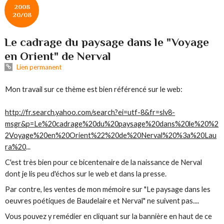
2008
20/08
Le cadrage du paysage dans le "Voyage
en Orient" de Nerval
Lien permanent
Mon travail sur ce thème est bien référencé sur le web:
http://fr.search.yahoo.com/search?ei=utf-8&fr=slv8-
msgr&p=Le%20cadrage%20du%20paysage%20dans%20le%20%2
2Voyage%20en%20Orient%22%20de%20Nerval%20%3a%20Lau
ra%20
...
C'est très bien pour ce bicentenaire de la naissance de Nerval
dont je lis peu d'échos sur le web et dans la presse.
Par contre, les ventes de mon mémoire sur "Le paysage dans les
oeuvres poétiques de Baudelaire et Nerval" ne suivent pas....
Vous pouvez y remédier en cliquant sur la bannière en haut de ce