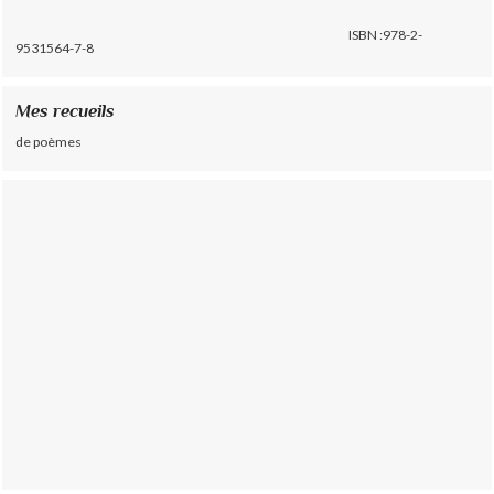
ISBN :978-2-
9531564-7-8
Mes recueils
de poèmes