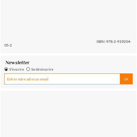
ISBN :978-2-919204-
05-2
Newsletter
S'inscrire
Se désinscrire