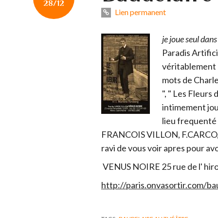
28/12
Lien permanent
je joue seul dans
Paradis Artific
véritablement 
mots de Charles
", " Les Fleurs 
intimement jou
lieu frequent
FRANCOIS VILLON, F.CARCO,
ravi de vous voir apres pour av
VENUS NOIRE 25 rue de l' hiron
http://paris.onvasortir.com/b