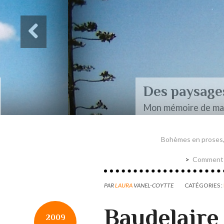
Des paysages de Baudel
Mon mémoire de maîtrise
Bohèmes en proses, 
Comment o
PAR
LAURA
VANEL-COYTTE
CATÉGORIES :
Baudelaire
2009