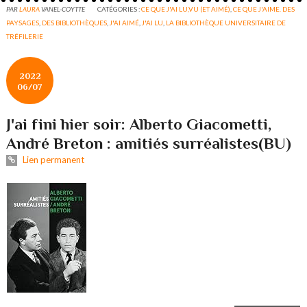
PAR
LAURA
VANEL-COYTTE
CATÉGORIES :
CE QUE J'AI LU,VU (ET AIMÉ)
,
CE QUE J'AIME. DES
PAYSAGES
,
DES BIBLIOTHÈQUES
,
J'AI AIMÉ
,
J'AI LU
,
LA BIBLIOTHÈQUE UNIVERSITAIRE DE
TRÉFILERIE
2022
06/07
J'ai fini hier soir: Alberto Giacometti,
André Breton : amitiés surréalistes(BU)
Lien permanent