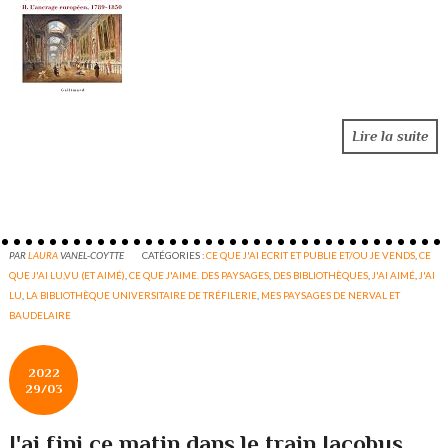
Lire la suite
PAR
LAURA
VANEL-COYTTE
CATÉGORIES :
CE QUE J'AI ECRIT ET PUBLIE ET/OU JE VENDS
,
CE
QUE J'AI LU,VU (ET AIMÉ)
,
CE QUE J'AIME. DES PAYSAGES
,
DES BIBLIOTHÈQUES
,
J'AI AIMÉ
,
J'AI
LU
,
LA BIBLIOTHÈQUE UNIVERSITAIRE DE TRÉFILERIE
,
MES PAYSAGES DE NERVAL ET
BAUDELAIRE
2022
29/03
J'ai fini ce matin dans le train Jacobus