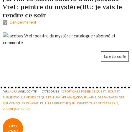
Vrel : peintre du mystère(BU: je vais le
rendre ce soir
Lien permanent
Lire la suite
PAR
LAURA
VANEL-COYTTE
CATÉGORIES :
ACROSTICHES. POÉSIE
,
CE QUE J'AI ECRIT ET
PUBLIE ET/OU JE VENDS
,
CE QUE J'AI LU,VU (ET AIMÉ)
,
CE QUE J'AIME. DES PAYSAGES
,
DES
BIBLIOTHÈQUES
,
J'AI AIMÉ
,
J'AI LU
,
LA BIBLIOTHÈQUE UNIVERSITAIRE DE TRÉFILERIE
,
VIENNE(AUTRICHE)
2022
29/03