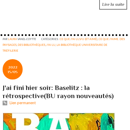
Lire la suite
PAR
LAURA
VANEL-COYTTE
CATÉGORIES :
CE QUE J'AI LU,VU (ET AIMÉ)
,
CE QUE J'AIME. DES
PAYSAGES
,
DES BIBLIOTHÈQUES
,
J'AI LU
,
LA BIBLIOTHÈQUE UNIVERSITAIRE DE
TRÉFILERIE
2022
15/05
J'ai fini hier soir: Baselitz : la
rétrospective(BU rayon nouveautés)
Lien permanent