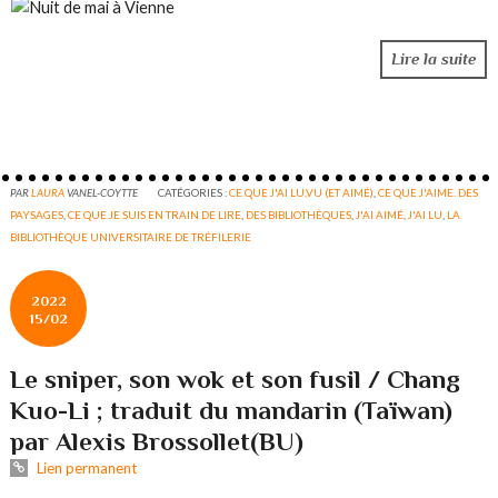
Lire la suite
PAR
LAURA
VANEL-COYTTE
CATÉGORIES :
CE QUE J'AI LU,VU (ET AIMÉ)
,
CE QUE J'AIME. DES
PAYSAGES
,
CE QUE JE SUIS EN TRAIN DE LIRE
,
DES BIBLIOTHÈQUES
,
J'AI AIMÉ
,
J'AI LU
,
LA
BIBLIOTHÈQUE UNIVERSITAIRE DE TRÉFILERIE
2022
15/02
Le sniper, son wok et son fusil / Chang
Kuo-Li ; traduit du mandarin (Taïwan)
par Alexis Brossollet(BU)
Lien permanent