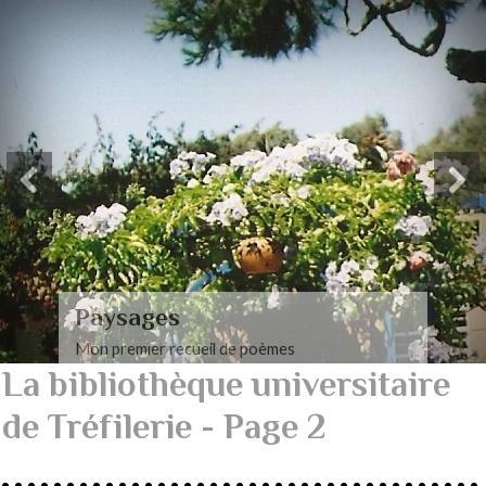
Paysages amoureux et
érotiques
Mon recueil de poèmes amoureux et érotiques
La bibliothèque universitaire
de Tréfilerie - Page 2