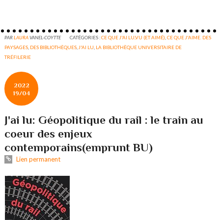
PAR
LAURA
VANEL-COYTTE
CATÉGORIES :
CE QUE J'AI LU,VU (ET AIMÉ)
,
CE QUE J'AIME. DES
PAYSAGES
,
DES BIBLIOTHÈQUES
,
J'AI LU
,
LA BIBLIOTHÈQUE UNIVERSITAIRE DE
TRÉFILERIE
2022
19/04
J'ai lu: Géopolitique du rail : le train au
coeur des enjeux
contemporains(emprunt BU)
Lien permanent