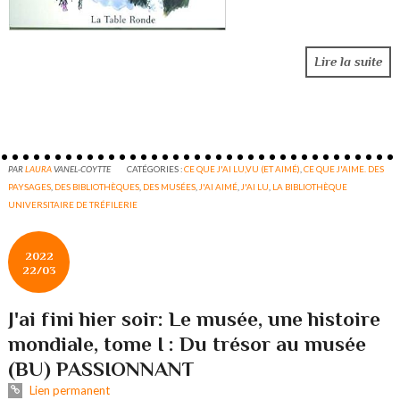
Lire la suite
PAR
LAURA
VANEL-COYTTE
CATÉGORIES :
CE QUE J'AI LU,VU (ET AIMÉ)
,
CE QUE J'AIME. DES
PAYSAGES
,
DES BIBLIOTHÈQUES
,
DES MUSÉES
,
J'AI AIMÉ
,
J'AI LU
,
LA BIBLIOTHÈQUE
UNIVERSITAIRE DE TRÉFILERIE
2022
22/03
J'ai fini hier soir: Le musée, une histoire
mondiale, tome I : Du trésor au musée
(BU) PASSIONNANT
Lien permanent