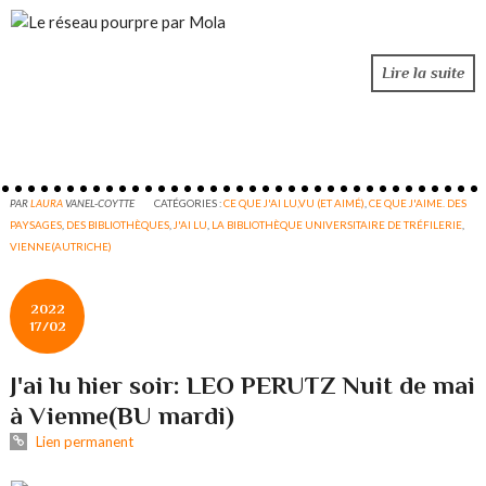
Lire la suite
PAR
LAURA
VANEL-COYTTE
CATÉGORIES :
CE QUE J'AI LU,VU (ET AIMÉ)
,
CE QUE J'AIME. DES
PAYSAGES
,
DES BIBLIOTHÈQUES
,
J'AI LU
,
LA BIBLIOTHÈQUE UNIVERSITAIRE DE TRÉFILERIE
,
VIENNE(AUTRICHE)
2022
17/02
J'ai lu hier soir: LEO PERUTZ Nuit de mai
à Vienne(BU mardi)
Lien permanent