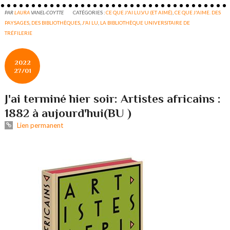
PAR
LAURA
VANEL-COYTTE
CATÉGORIES :
CE QUE J'AI LU,VU (ET AIMÉ)
,
CE QUE J'AIME. DES
PAYSAGES
,
DES BIBLIOTHÈQUES
,
J'AI LU
,
LA BIBLIOTHÈQUE UNIVERSITAIRE DE
TRÉFILERIE
2022
27/01
J'ai terminé hier soir: Artistes africains :
1882 à aujourd'hui(BU )
Lien permanent