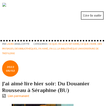
Lire la suite
PAR
LAURA
VANEL-COYTTE
CATÉGORIES :
CE QUE J'AI LU,VU (ET AIMÉ)
,
CE QUE J'AIME. DES
PAYSAGES
,
DES BIBLIOTHÈQUES
,
J'AI AIMÉ
,
J'AI LU
,
LA BIBLIOTHÈQUE UNIVERSITAIRE DE
TRÉFILERIE
2022
08/02
J'ai aimé lire hier soir: Du Douanier
Rousseau à Séraphine (BU)
Lien permanent