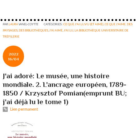
PAR
LAURA
VANEL-COYTTE
CATÉGORIES :
CE QUE J'AI LU,VU (ET AIMÉ)
,
CE QUE J'AIME. DES
PAYSAGES
,
DES BIBLIOTHÈQUES
,
J'AI AIMÉ
,
J'AI LU
,
LA BIBLIOTHÈQUE UNIVERSITAIRE DE
TRÉFILERIE
2022
16/04
J'ai adoré: Le musée, une histoire
mondiale. 2. L'ancrage européen, 1789-
1850 / Krzysztof Pomian(emprunt BU;
j'ai déjà lu le tome 1)
Lien permanent