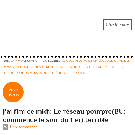
Lire la suite
PAR
LAURA
VANEL-COYTTE
CATÉGORIES :
CE QUE J'AI LU,VU (ET AIMÉ)
,
CE QUE J'AIME. DES
PAYSAGES
,
CE QUE J'AIME/QUI M'INTERESSE
,
DES BIBLIOTHÈQUES
,
J'AI AIMÉ
,
J'AI LU
,
LA
BIBLIOTHÈQUE UNIVERSITAIRE DE TRÉFILERIE
,
LES POLARS
2022
05/03
J'ai fini ce midi: Le réseau pourpre(BU:
commencé le soir du 1 er) terrible
Lien permanent