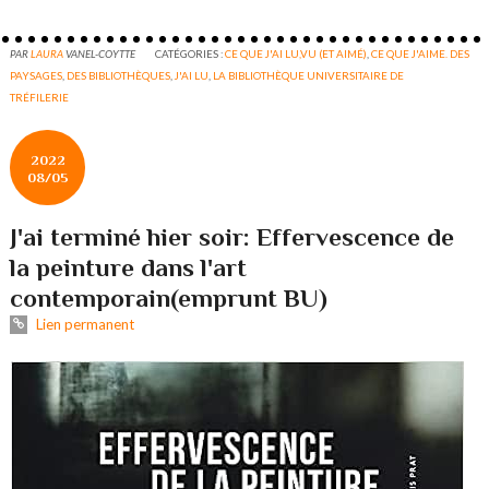
PAR
LAURA
VANEL-COYTTE
CATÉGORIES :
CE QUE J'AI LU,VU (ET AIMÉ)
,
CE QUE J'AIME. DES
PAYSAGES
,
DES BIBLIOTHÈQUES
,
J'AI LU
,
LA BIBLIOTHÈQUE UNIVERSITAIRE DE
TRÉFILERIE
2022
08/05
J'ai terminé hier soir: Effervescence de
la peinture dans l'art
contemporain(emprunt BU)
Lien permanent