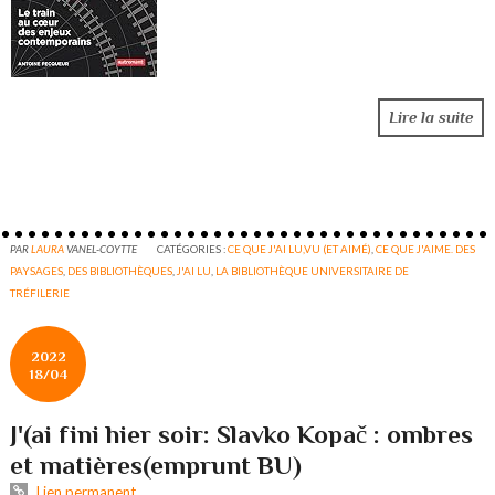
Lire la suite
PAR
LAURA
VANEL-COYTTE
CATÉGORIES :
CE QUE J'AI LU,VU (ET AIMÉ)
,
CE QUE J'AIME. DES
PAYSAGES
,
DES BIBLIOTHÈQUES
,
J'AI LU
,
LA BIBLIOTHÈQUE UNIVERSITAIRE DE
TRÉFILERIE
2022
18/04
J'(ai fini hier soir: Slavko Kopač : ombres
et matières(emprunt BU)
Lien permanent