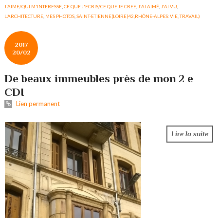
J'AIME/QUI M'INTERESSE
,
CE QUE J'ECRIS/CE QUE JE CREE
,
J'AI AIMÉ
,
J'AI VU
,
L'ARCHITECTURE
,
MES PHOTOS
,
SAINT-ETIENNE(LOIRE(42,RHÔNE-ALPES: VIE, TRAVAIL)
2017
20/02
De beaux immeubles près de mon 2 e
CDI
Lien permanent
Lire la suite