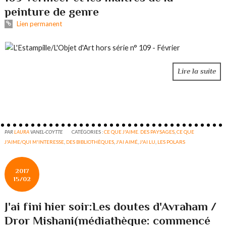
peinture de genre
Lien permanent
Lire la suite
PAR
LAURA
VANEL-COYTTE
CATÉGORIES :
CE QUE J'AIME. DES PAYSAGES
,
CE QUE
J'AIME/QUI M'INTERESSE
,
DES BIBLIOTHÈQUES
,
J'AI AIMÉ
,
J'AI LU
,
LES POLARS
2017
15/02
J'ai fini hier soir:Les doutes d'Avraham /
Dror Mishani(médiathèque: commencé