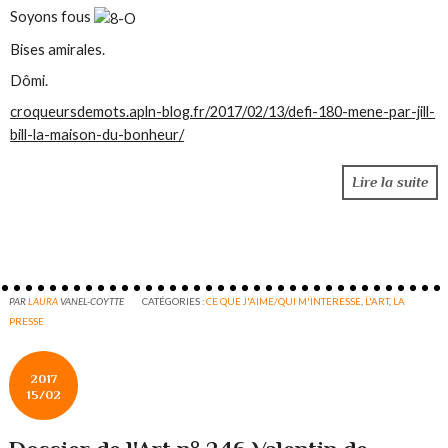
Soyons fous
Bises amirales.
Dômi.
croqueursdemots.apln-blog.fr/2017/02/13/defi-180-mene-par-jill-
bill-la-maison-du-bonheur/
Lire la suite
PAR
LAURA
VANEL-COYTTE
CATÉGORIES :
CE QUE J'AIME/QUI M'INTERESSE
,
L'ART
,
LA
PRESSE
2017
15/02