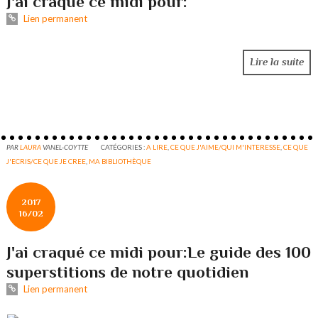
J'ai craqué ce midi pour:
Lien permanent
Lire la suite
PAR
LAURA
VANEL-COYTTE
CATÉGORIES :
A LIRE
,
CE QUE J'AIME/QUI M'INTERESSE
,
CE QUE
J'ECRIS/CE QUE JE CREE
,
MA BIBLIOTHÈQUE
2017
16/02
J'ai craqué ce midi pour:Le guide des 100
superstitions de notre quotidien
Lien permanent