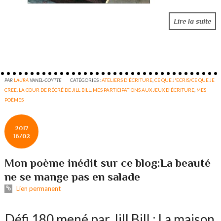
Lire la suite
PAR
LAURA
VANEL-COYTTE
CATÉGORIES :
ATELIERS D'ÉCRITURE
,
CE QUE J'ECRIS/CE QUE JE
CREE
,
LA COUR DE RÉCRÉ DE JILL BILL
,
MES PARTICIPATIONS AUX JEUX D'ÉCRITURE
,
MES
POÈMES
2017
16/02
Mon poème inédit sur ce blog:La beauté
ne se mange pas en salade
Lien permanent
Défi 180 mené par Jill Bill : La maison