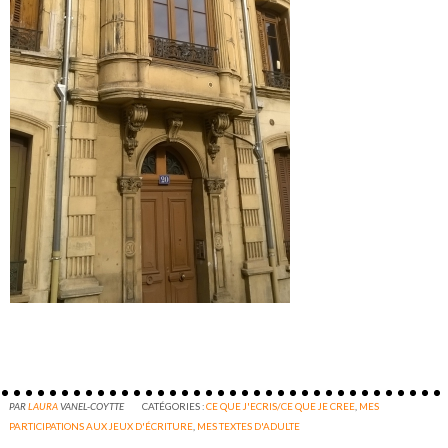
PAR
LAURA
VANEL-COYTTE
CATÉGORIES :
CE QUE J'ECRIS/CE QUE JE CREE
,
MES
PARTICIPATIONS AUX JEUX D'ÉCRITURE
,
MES TEXTES D'ADULTE