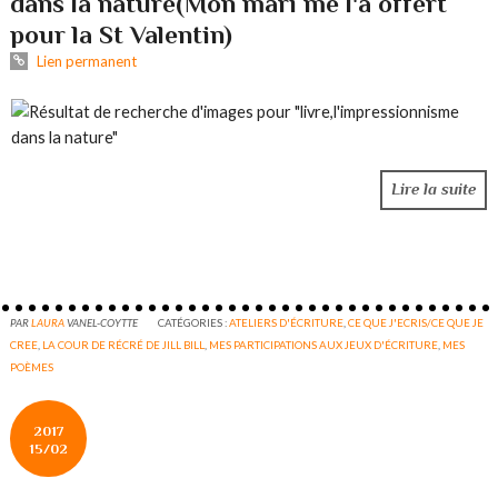
dans la nature(Mon mari me l'a offert
pour la St Valentin)
Lien permanent
Lire la suite
PAR
LAURA
VANEL-COYTTE
CATÉGORIES :
ATELIERS D'ÉCRITURE
,
CE QUE J'ECRIS/CE QUE JE
CREE
,
LA COUR DE RÉCRÉ DE JILL BILL
,
MES PARTICIPATIONS AUX JEUX D'ÉCRITURE
,
MES
POÈMES
2017
15/02