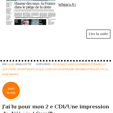
lefigaro.fr/
Lire la suite
PAR
LAURA
VANEL-COYTTE
CATÉGORIES :
CDI LA SALLE SAINT-LOUIS(SAINT-ETIENNE)
,
CE
QUE J'AIME. DES PAYSAGES
,
CE QUE J'AIME/QUI M'INTERESSE
,
DES BIBLIOTHÈQUES
,
J'AI LU
,
MON TRAVAIL
2017
16/02
J'ai lu pour mon 2 e CDI/Une impression