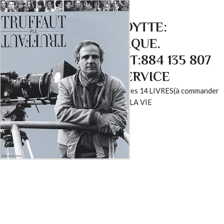
LAURA VANEL-COYTTE:
ÉCRIVAINE PUBLIQUE.
ENTREPRISE SIRET:884 135 807
00011 À VOTRE SERVICE
Ce que j'écris,ce(ux)que j'aime. Mes 14 LIVRES(à commander
en cliquant sur les bannières) et LA VIE