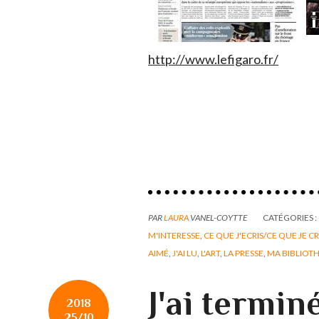
http://www.lefigaro.fr/
PAR
LAURA
VANEL-COYTTE
CATÉGORIES :
M'INTERESSE
,
CE QUE J'ECRIS/CE QUE JE C
AIMÉ
,
J'AI LU
,
L'ART
,
LA PRESSE
,
MA BIBLIOT
J'ai termin
2018
25/10