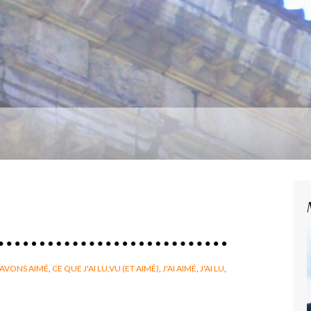
AVONS AIMÉ
,
CE QUE J'AI LU,VU (ET AIMÉ)
,
J'AI AIMÉ
,
J'AI LU
,