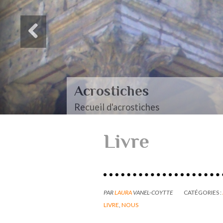
Acrostiches
Recueil d'acrostiches
Livre
PAR
LAURA
VANEL-COYTTE
CATÉGORIES :
LIVRE
,
NOUS