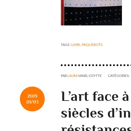
TAGS :
LIVRE
,
PAQUEBOTS
PAR
LAURA
VANEL-COYTTE
CATÉGORIES :
L’art face 
2019
01/03
siècles d’in
résistance