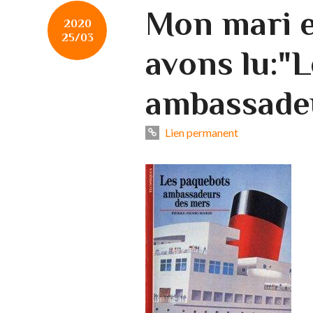
Mon mari e
2020
25/03
avons lu:"
ambassade
Lien permanent