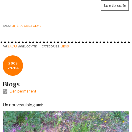
Lire la suite
TAGS :
LITTÉRATURE
,
POÈME
PAR
LAURA
VANEL-COYTTE
CATÉGORIES :
LIENS
2009
29/04
Blogs
Lien permanent
Un nouveau blog ami: