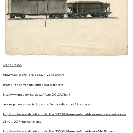
Charles Pollock
Railway Cars
, ca 1934, Encre & Lavis, 22,9 x 30,5 cm
Image tirée de mon site source pour cette note:
http://www.museefernetbranca.fr/page000100b7.html
où vous pouvez en savoir plus ainsi qu'en consultant mes 2 ères notes:
http://www.lauravanel-coytte.com/archive/2009/04/02/musee-fernet-branca-a-saint-louis-alsace-le-
28-mars-2009.html#comments
http://www.lauravanel-coytte.com/archive/2009/04/09/musee-fernet-branca-2-le-28-mars-