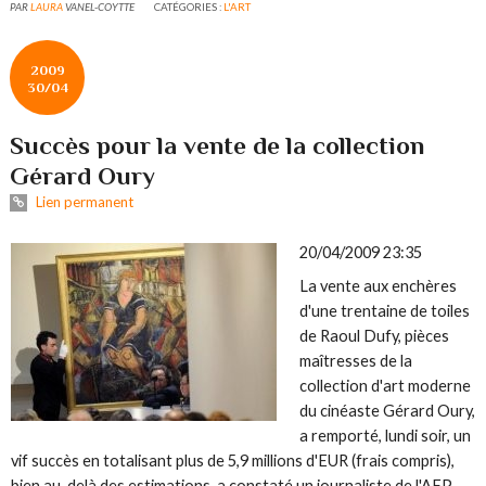
PAR
LAURA
VANEL-COYTTE
CATÉGORIES :
L'ART
2009
30/04
Succès pour la vente de la collection
Gérard Oury
Lien permanent
20/04/2009 23:35
La vente aux enchères
d'une trentaine de toiles
de Raoul Dufy, pièces
maîtresses de la
collection d'art moderne
du cinéaste Gérard Oury,
a remporté, lundi soir, un
vif succès en totalisant plus de 5,9 millions d'EUR (frais compris),
bien au-delà des estimations, a constaté un journaliste de l'AFP.