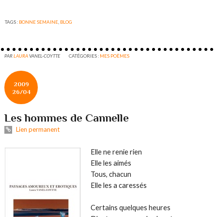
TAGS :
BONNE SEMAINE
,
BLOG
PAR
LAURA
VANEL-COYTTE
CATÉGORIES :
MES POÈMES
2009
26/04
Les hommes de Cannelle
Lien permanent
Elle ne renie rien
Elle les aimés
Tous, chacun
Elle les a caressés
Certains quelques heures