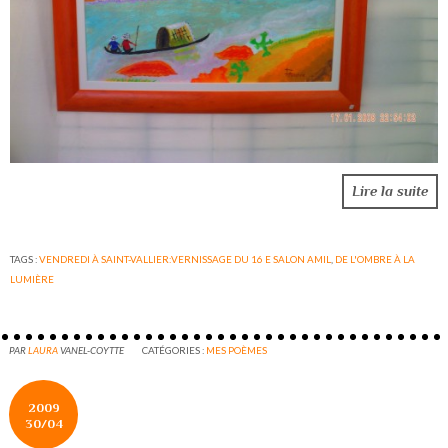
Lire la suite
TAGS :
VENDREDI À SAINT-VALLIER:VERNISSAGE DU 16 E SALON AMIL
,
DE L'OMBRE À LA
LUMIÈRE
PAR
LAURA
VANEL-COYTTE
CATÉGORIES :
MES POÈMES
2009
30/04