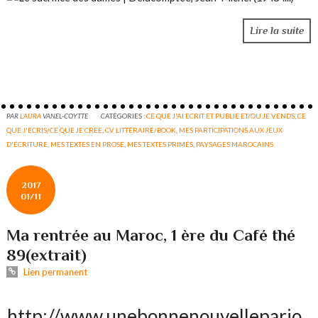
Lire la suite
PAR
LAURA
VANEL-COYTTE
CATÉGORIES :
CE QUE J'AI ECRIT ET PUBLIE ET/OU JE VENDS
,
CE
QUE J'ECRIS/CE QUE JE CREE
,
CV LITTÉRAIRE/BOOK
,
MES PARTICIPATIONS AUX JEUX
D'ÉCRITURE
,
MES TEXTES EN PROSE
,
MES TEXTES PRIMÉS
,
PAYSAGES MAROCAINS.
2017
01/11
Ma rentrée au Maroc, 1 ère du Café thé
89(extrait)
Lien permanent
http://www.unebonnenouvelleparjo