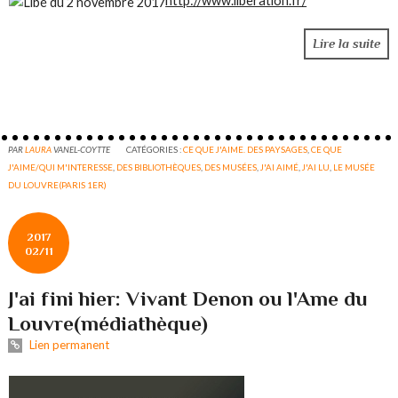
http://www.liberation.fr/
Lire la suite
PAR
LAURA
VANEL-COYTTE
CATÉGORIES :
CE QUE J'AIME. DES PAYSAGES
,
CE QUE
J'AIME/QUI M'INTERESSE
,
DES BIBLIOTHÈQUES
,
DES MUSÉES
,
J'AI AIMÉ
,
J'AI LU
,
LE MUSÉE
DU LOUVRE(PARIS 1ER)
2017
02/11
J'ai fini hier: Vivant Denon ou l'Ame du
Louvre(médiathèque)
Lien permanent