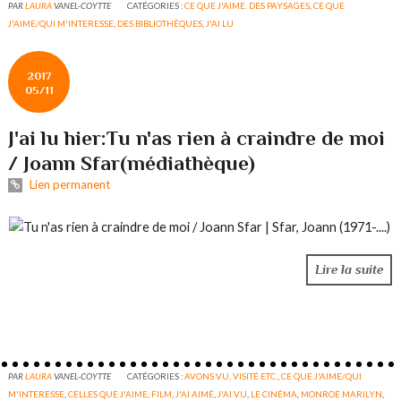
PAR
LAURA
VANEL-COYTTE
CATÉGORIES :
CE QUE J'AIME. DES PAYSAGES
,
CE QUE
J'AIME/QUI M'INTERESSE
,
DES BIBLIOTHÈQUES
,
J'AI LU
2017
05/11
J'ai lu hier:Tu n'as rien à craindre de moi
/ Joann Sfar(médiathèque)
Lien permanent
Lire la suite
PAR
LAURA
VANEL-COYTTE
CATÉGORIES :
AVONS VU, VISITÉ ETC.
,
CE QUE J'AIME/QUI
M'INTERESSE
,
CELLES QUE J'AIME
,
FILM
,
J'AI AIMÉ
,
J'AI VU
,
LE CINÉMA
,
MONROE MARILYN
,