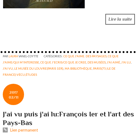
Lire la suite
PAR
LAURA
VANEL-COYTTE
CATÉGORIES :
CE QUE J'AIME. DES PAYSAGES
,
CE QUE
J'AIME/QUI M'INTERESSE
,
CE QUE J'ECRIS/CE QUE JE CREE
,
DES MUSÉES
,
J'AI AIMÉ
,
J'AI LU
,
J'AI VU
,
LE MUSÉE DU LOUVRE(PARIS 1ER)
,
MA BIBLIOTHÈQUE
,
PARIS(75,ILE DE
FRANCE):VÉCU,ÉTUDES
2017
02/11
J'ai vu puis j'ai lu:François Ier et l'art des
Pays-Bas
Lien permanent