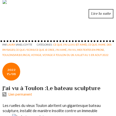
Lire la suite
PAR
LAURA
VANEL-COYTTE
CATÉGORIES :
CE QUE J'AI LU,VU (ET AIMÉ)
,
CE QUE J'AIME. DES
PAYSAGES
,
CE QUE J'ECRIS/CE QUE JE CREE
,
J'AI AIMÉ
,
J'AI VU
,
MES TEXTES EN PROSE
,
TOULON(VAR,83,PACA)
,
VOYAGE
,
VOYAGE À TOULON DU 28 JUILLET AU 1 ER AOUT 2022
2022
15/08
J'ai vu à Toulon :Le bateau sculpture
Lien permanent
Les ruelles du vieux Toulon abritent un gigantesque bateau
sculpture, installé de manière insolite contre un immeuble