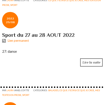
PAR
LAURA
VANEL-COYTTE
CATÉGORIES :
CE QUE J'ECRIS/CE QUE JE CREE
,
MES TEXTES EN
PROSE
,
SPORT
2022
29/08
Sport du 27 au 28 AOUT 2022
Lien permanent
27: danse
Lire la suite
PAR
LAURA
VANEL-COYTTE
CATÉGORIES :
BALADES
,
CE QUE J'ECRIS/CE QUE JE CREE
,
MES
TEXTES EN PROSE
,
SPORT