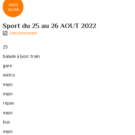
2022
26/08
Sport du 25 au 26 AOUT 2022
Lien permanent
25
balade à lyon: train
gare
métro
expo
expo
repas
expo
bus
expo