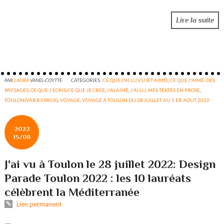
Lire la suite
PAR
LAURA
VANEL-COYTTE
CATÉGORIES :
CE QUE J'AI LU,VU (ET AIMÉ)
,
CE QUE J'AIME. DES
PAYSAGES
,
CE QUE J'ECRIS/CE QUE JE CREE
,
J'AI AIMÉ
,
J'AI LU
,
MES TEXTES EN PROSE
,
TOULON(VAR,83,PACA)
,
VOYAGE
,
VOYAGE À TOULON DU 28 JUILLET AU 1 ER AOUT 2022
2022
15/08
J'ai vu à Toulon le 28 juillet 2022: Design
Parade Toulon 2022 : les 10 lauréats
célèbrent la Méditerranée
Lien permanent