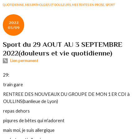
QUOTIDIENNE
,
MES PATHOLGIES ET DOULEURS
,
MES TEXTES EN PROSE
,
SPORT
2022
03/09
Sport du 29 AOUT AU 3 SEPTEMBRE
2022(douleurs et vie quotidienne)
Lien permanent
29:
train gare
RENTREE DES NOUVEAUX DU GROUPE DE MON 1 ER CDI à
OULLINS(banlieue de Lyon)
repas dehors
piqures de bêtes qui m'adorent
mais moi, je suis allergique