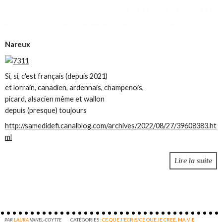
Nareux
Si, si, c'est français (depuis 2021)
et lorrain, canadien, ardennais, champenois,
picard, alsacien même et wallon
depuis (presque) toujours
http://samedidefi.canalblog.com/archives/2022/08/27/39608383.ht
ml
Lire la suite
PAR
LAURA
VANEL-COYTTE
CATÉGORIES :
CE QUE J'ECRIS/CE QUE JE CREE
,
MA VIE