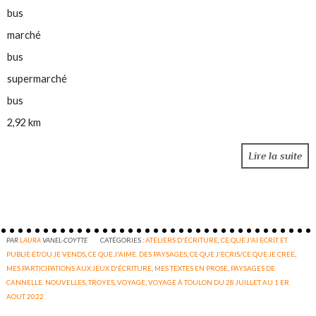
bus
marché
bus
supermarché
bus
2,92 km
Lire la suite
PAR
LAURA
VANEL-COYTTE
CATÉGORIES :
ATELIERS D'ÉCRITURE
,
CE QUE J'AI ECRIT ET
PUBLIE ET/OU JE VENDS
,
CE QUE J'AIME. DES PAYSAGES
,
CE QUE J'ECRIS/CE QUE JE CREE
,
MES PARTICIPATIONS AUX JEUX D'ÉCRITURE
,
MES TEXTES EN PROSE
,
PAYSAGES DE
CANNELLE. NOUVELLES
,
TROYES
,
VOYAGE
,
VOYAGE À TOULON DU 28 JUILLET AU 1 ER
AOUT 2022