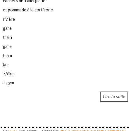
cachets anti allergique
et pommade à la cortisone
rivière
gare
train
gare
tram
bus
7,9 km
+ gym
Lire la suite