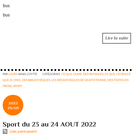
bus
bus
Lire la suite
PAR
LAURA
VANEL-COYTTE
CATÉGORIES :
CE QUE J'AIME. DES PAYSAGES
,
CE QUE J'ECRIS/CE
QUE JE CREE
,
DES BIBLIOTHÈQUES
,
LES MÉDIATHÈQUES DE SAINT-ETIENNE
,
MES TEXTES EN
PROSE
,
SPORT
2022
26/08
Sport du 23 au 24 AOUT 2022
Lien permanent