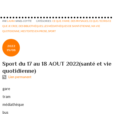
PAR
LAURA
VANEL-COYTTE
CATÉGORIES :
CE QUE J'AIME. DES PAYSAGES
,
CE QUE J'ECRIS/CE
QUE JE CREE
,
DES BIBLIOTHÈQUES
,
LES MÉDIATHÈQUES DE SAINT-ETIENNE
,
MA VIE
QUOTIDIENNE
,
MES TEXTES EN PROSE
,
SPORT
2022
19/08
Sport du 17 au 18 AOUT 2022(santé et vie
quotidienne)
Lien permanent
gare
tram
médiathèque
bus