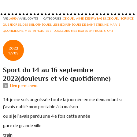
PAR
LAURA
VANEL-COYTTE
CATÉGORIES :
CE QUE J'AIME. DES PAYSAGES
,
CE QUE J'ECRIS/CE
QUE JE CREE
,
DES BIBLIOTHÈQUES
,
LES MÉDIATHÈQUES DE SAINT-ETIENNE
,
MA VIE
QUOTIDIENNE
,
MES PATHOLGIES ET DOULEURS
,
MES TEXTES EN PROSE
,
SPORT
2022
17/09
Sport du 14 au 16 septembre
2022(douleurs et vie quotidienne)
Lien permanent
14: je me suis angoissée toute la journée en me demandant si
j'avais oublié mon portable à la maison
ou si je l'avais perdu une 4 e fois cette année
gare de grande ville
train