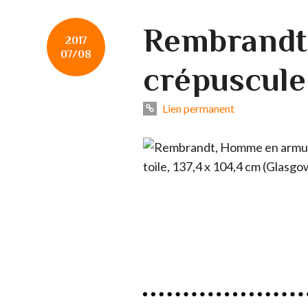
Rembrandt 
2017
07/08
crépuscule
Lien permanent