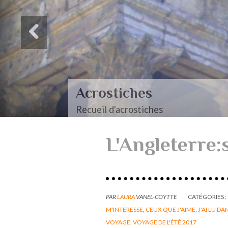
Acrostiches
Recueil d'acrostiches
L'Angleterre:
PAR
LAURA
VANEL-COYTTE
CATÉGORIES :
M'INTERESSE
,
CEUX QUE J'AIME
,
J'AI LU DA
VOYAGE
,
VOYAGE DE L'ÉTÉ 2017