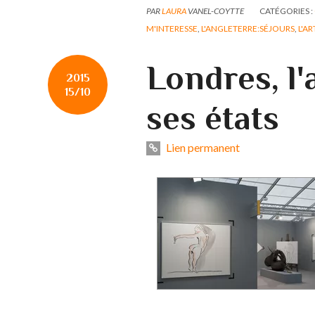
PAR
LAURA
VANEL-COYTTE
CATÉGORIES :
M'INTERESSE
,
L'ANGLETERRE:SÉJOURS
,
L'AR
Londres, l'
2015
15/10
ses états
Lien permanent