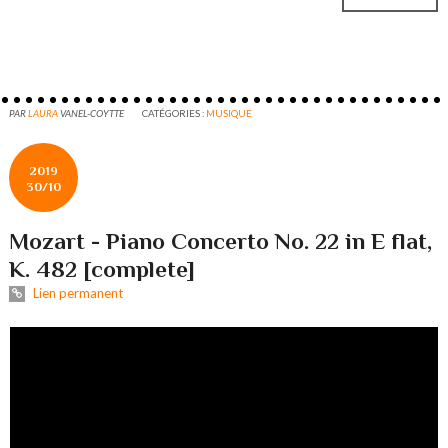
PAR
LAURA
VANEL-COYTTE
CATÉGORIES :
MUSIQUE
2019
30/10
Mozart - Piano Concerto No. 22 in E flat,
K. 482 [complete]
Lien permanent