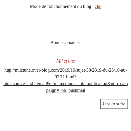
Mode de fonctionnement du blog :
clic
---------
Bonne semaine,
Mil et une
http://miletune.over-blog.com/2019/10/sujet-38/2019-du-26/10-au-
02/11.html?
utm_source=_ob_email&utm_medium=_ob_notification&utm_cam
paign=_ob_pushmail
Lire la suite