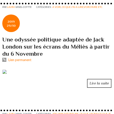
PAR
LAURA
VANEL-COYTTE
CATÉGORIES :
A VOIR
,
CE QUE J'AI A LIRE,VOIR,FAIRE ETC.
2019
29/10
Une odyssée politique adaptée de Jack
London sur les écrans du Méliès à partir
du 6 Novembre
Lien permanent
Lire la suite
PAR
LAURA
VANEL-COYTTE
CATÉGORIES :
ATELIERS D'ÉCRITURE
,
CE QUE J'ECRIS/CE QUE JE