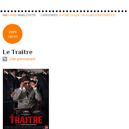
PAR
LAURA
VANEL-COYTTE
CATÉGORIES :
A VOIR
,
CE QUE J'AI A LIRE,VOIR,FAIRE ETC.
2019
30/10
Le Traître
Lien permanent