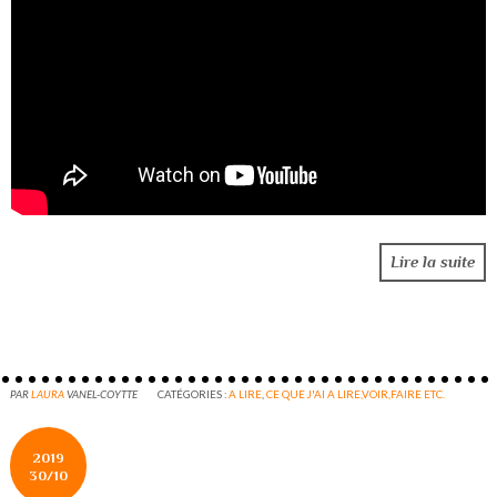
Lire la suite
PAR
LAURA
VANEL-COYTTE
CATÉGORIES :
A LIRE
,
CE QUE J'AI A LIRE,VOIR,FAIRE ETC.
2019
30/10