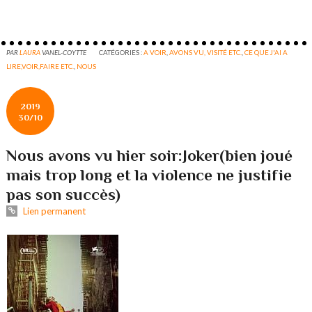
PAR
LAURA
VANEL-COYTTE
CATÉGORIES :
A VOIR
,
AVONS VU, VISITÉ ETC.
,
CE QUE J'AI A
LIRE,VOIR,FAIRE ETC.
,
NOUS
2019
30/10
Nous avons vu hier soir:Joker(bien joué
mais trop long et la violence ne justifie
pas son succès)
Lien permanent