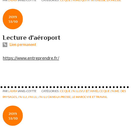
PAR
LAURA
VANEL-COYTTE
CATÉGORIES :
CE QUE J'AIME/QUI M'INTERESSE
,
LA PRESSE
2019
31/10
Lecture d'aéroport
Lien permanent
https://www.entreprendre.fr/
PAR
LAURA
VANEL-COYTTE
CATÉGORIES :
CE QUE J'AI LU,VU (ET AIMÉ)
,
CE QUE J'AIME. DES
PAYSAGES
,
J'AI LU
,
J'AI LU
,
J'AI LU DANS LA PRESSE
,
LE MAROC:VIE ET TRAVAIL
2019
31/10