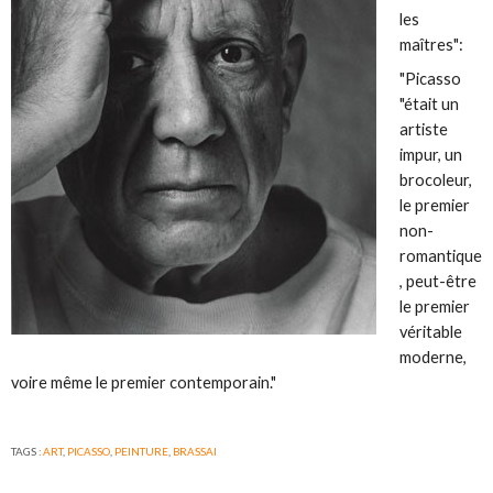
les
maîtres":
"Picasso
"était un
artiste
impur, un
brocoleur,
le premier
non-
romantique
, peut-être
le premier
véritable
moderne,
voire même le premier contemporain."
TAGS :
ART
,
PICASSO
,
PEINTURE
,
BRASSAI