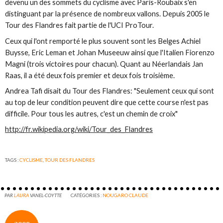
devenu un des sommets du cyclisme avec Paris-Roubaix s'en
distinguant par la présence de nombreux vallons. Depuis 2005 le
Tour des Flandres fait partie de l'UCI ProTour.
Ceux qui l'ont remporté le plus souvent sont les Belges Achiel
Buysse, Eric Leman et Johan Museeuw ainsi que l'Italien Fiorenzo
Magni (trois victoires pour chacun). Quant au Néerlandais Jan
Raas, il a été deux fois premier et deux fois troisième.
Andrea Tafi disait du Tour des Flandres: "Seulement ceux qui sont
au top de leur condition peuvent dire que cette course n'est pas
difficile. Pour tous les autres, c'est un chemin de croix"
http://fr.wikipedia.org/wiki/Tour_des_Flandres
TAGS :
CYCLISME
,
TOUR DES FLANDRES
PAR
LAURA
VANEL-COYTTE
CATÉGORIES :
NOUGARO CLAUDE