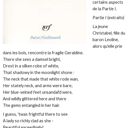
certains aspects
de la Partie I.
Partie I (extraits)
La jeune
Christabel, fille du
baron Leoline,
alors qu'elle prie
dans les bois, rencontre la fragile Geraldine.
There she sees a damsel bright,
Drest in a silken robe of white,
That shadowy in the moonlight shone :
The neck that made that white rode wan,
Her stately neck, and arms were bare;
Her blue-veined feet unsandal'd were,
And wildly glittered here and there
The gems entangled in her hair.
I guess, 'twas frightful there to see
A lady so richly clad as she -
Beautiful exceedingly!