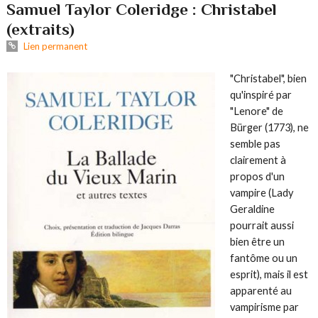
Samuel Taylor Coleridge : Christabel
(extraits)
Lien permanent
"Christabel", bien
qu'inspiré par
"Lenore" de
Bürger (1773), ne
semble pas
clairement à
propos d'un
vampire (Lady
Geraldine
pourrait aussi
bien être un
fantôme ou un
esprit), mais il est
apparenté au
vampirisme par