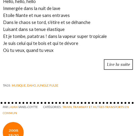
Hello, hello, hello
Immergée dans la nuit de lave
Etoile filante et nue sans entraves
Dans le chaos se tord, s'étire et se déhanche
Luisant dans sa tenue élastique
Et je tombe, patatras ! dans la vapeur super tropicale
Je suis celui qui te bois et qui te dévore
Où tu veux, quand tu veux
Lire la suite
TAGS :
MUSIQUE
,
DAHO
,
JUNGLE PULSE
PAR
LAURA
VANEL-COYTTE
CATÉGORIES :
TRAIN, TRAMWAY ET AUTRES TRANSPORTS EN
COMMUN
2008
28/10