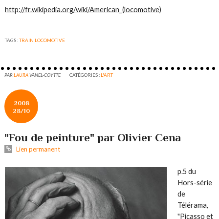
http://fr.wikipedia.org/wiki/American_(locomotive
)
TAGS :
TRAIN LOCOMOTIVE
PAR
LAURA
VANEL-COYTTE
CATÉGORIES :
L'ART
2008
28/10
"Fou de peinture" par Olivier Cena
Lien permanent
p.5 du
Hors-série
de
Télérama,
"Picasso et