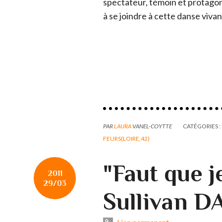
spectateur, témoin et protagoni
à se joindre à cette danse viva
PAR
LAURA
VANEL-COYTTE
CATÉGORIES :
FEURS(LOIRE,42)
"Faut que j
2011
29/03
Sullivan D