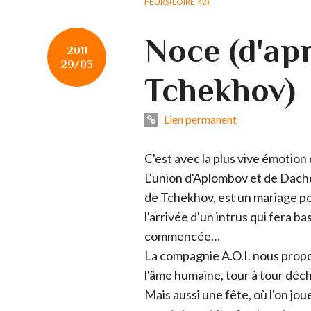
FEURS(LOIRE,42)
Noce (d'ap
2011
29/03
Tchekhov)
Lien permanent
C'est avec la plus vive émotion
L'union d'Aplombov et de Dach
de Tchekhov, est un mariage pour
l'arrivée d'un intrus qui fera ba
commencée…
La compagnie A.O.I. nous propo
l'âme humaine, tour à tour déc
Mais aussi une fête, où l'on joue