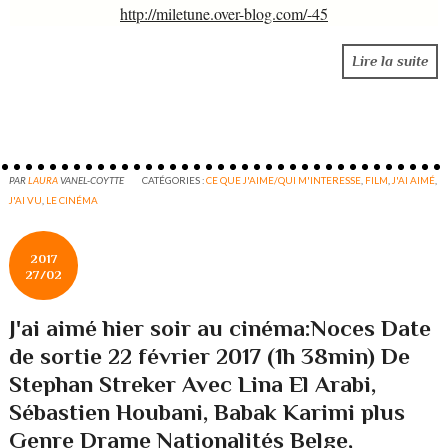
http://miletune.over-blog.com/-45
Lire la suite
PAR
LAURA
VANEL-COYTTE
CATÉGORIES :
CE QUE J'AIME/QUI M'INTERESSE
,
FILM
,
J'AI AIMÉ
,
J'AI VU
,
LE CINÉMA
2017
27/02
J'ai aimé hier soir au cinéma:Noces Date
de sortie 22 février 2017 (1h 38min) De
Stephan Streker Avec Lina El Arabi,
Sébastien Houbani, Babak Karimi plus
Genre Drame Nationalités Belge,