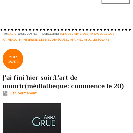
PAR
LAURA
VANEL-COYTTE
CATÉGORIES :
CE QUE J'AIME. DES PAYSAGES
,
CE QUE
J'AIME/QUI M'INTERESSE
,
DES BIBLIOTHÈQUES
,
J'AI AIMÉ
,
J'AI LU
,
LES POLARS
2017
25/02
J'ai fini hier soir:L'art de
mourir(médiathèque: commencé le 20)
Lien permanent