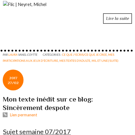
Lire la suite
PAR
LAURA
VANEL-COYTTE
CATÉGORIES :
CE QUE J'ECRIS/CE QUE JE CREE
,
MES
PARTICIPATIONS AUX JEUX D'ÉCRITURE
,
MES TEXTES D'ADULTE
,
MIL ET UNE( SUITE)
2017
27/02
Mon texte inédit sur ce blog:
Sincèrement despote
Lien permanent
Sujet semaine 07/2017