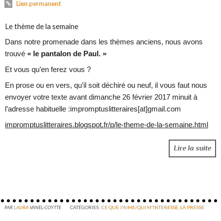
Lien permanent
Le thème de la semaine
Dans notre promenade dans les thèmes anciens, nous avons
trouvé
« le pantalon de Paul. »
Et vous qu’en ferez vous ?
En prose ou en vers, qu’il soit déchiré ou neuf, il vous faut nous
envoyer votre texte avant dimanche 26 février 2017 minuit à
l’adresse habituelle :impromptuslitteraires[at]gmail.com
impromptuslitteraires.blogspot.fr/p/le-theme-de-la-semaine.html
Lire la suite
PAR
LAURA
VANEL-COYTTE
CATÉGORIES :
CE QUE J'AIME/QUI M'INTERESSE
,
LA PRESSE