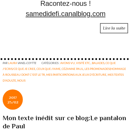
Racontez-nous !
samedidefi.canalblog.com
Lire la suite
PAR
LAURA
VANEL-COYTTE
CATÉGORIES :
AVONS VU, VISITÉ ETC.
,
BALADES
,
CE QUE
J'ECRIS/CE QUE JE CREE
,
CEUX QUE J'AIME
,
CÉZANNE PAUL
,
LES PROMENADES(HOMMAGE
À ROUSSEAU DONT C'EST LE TR
,
MES PARTICIPATIONS AUX JEUX D'ÉCRITURE
,
MES TEXTES
D'ADULTE
,
NOUS
2017
25/02
Mon texte inédit sur ce blog:Le pantalon
de Paul