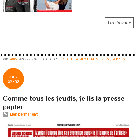
Lire la suite
PAR
LAURA
VANEL-COYTTE
CATÉGORIES :
CE QUE J'AIME/QUI M'INTERESSE
,
LA PRESSE
2017
23/02
Comme tous les jeudis, je lis la presse
papier:
Lien permanent