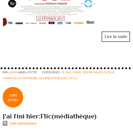
Lire la suite
PAR
LAURA
VANEL-COYTTE
CATÉGORIES :
CE QUE J'AIME. DES PAYSAGES
,
CE QUE
J'AIME/QUI M'INTERESSE
,
DES BIBLIOTHÈQUES
,
J'AI LU
2017
27/02
J'ai fini hier:Flic(médiathèque)
Lien permanent