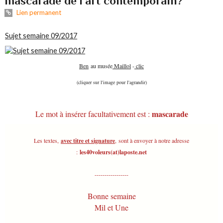
mascarade de l'art contemporain?
Lien permanent
Sujet semaine 09/2017
Ben
au musée
Maillol
-
clic
(cliquer sur l'image pour l'agrandir)
mascarade
Le mot à insérer facultativement est :
Les textes,
avec titre et signature
,
sont à envoyer à notre adresse
:
les40voleurs(at)laposte.net
-----------------
Bonne semaine
Mil et Une