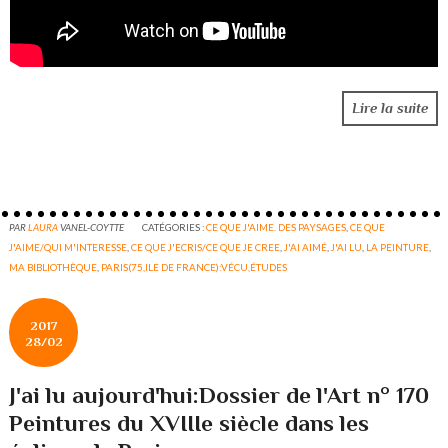
Lire la suite
PAR
LAURA
VANEL-COYTTE
CATÉGORIES :
CE QUE J'AIME. DES PAYSAGES
,
CE QUE
J'AIME/QUI M'INTERESSE
,
CE QUE J'ECRIS/CE QUE JE CREE
,
J'AI AIMÉ
,
J'AI LU
,
LA PEINTURE
,
MA BIBLIOTHÈQUE
,
PARIS(75,ILE DE FRANCE):VÉCU,ÉTUDES
2017
28/02
J'ai lu aujourd'hui:Dossier de l'Art n° 170
Peintures du XVIIIe siècle dans les