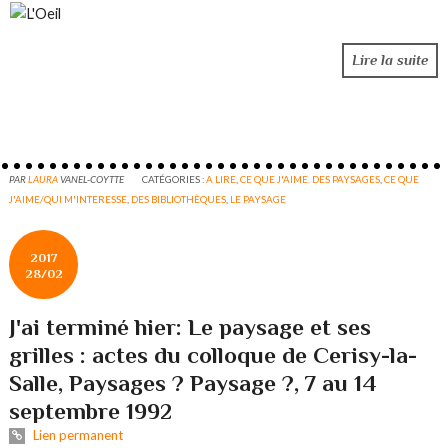
Lire la suite
PAR
LAURA
VANEL-COYTTE
CATÉGORIES :
A LIRE
,
CE QUE J'AIME. DES PAYSAGES
,
CE QUE
J'AIME/QUI M'INTERESSE
,
DES BIBLIOTHÈQUES
,
LE PAYSAGE
2017
28/02
J'ai terminé hier: Le paysage et ses
grilles : actes du colloque de Cerisy-la-
Salle, Paysages ? Paysage ?, 7 au 14
septembre 1992
Lien permanent