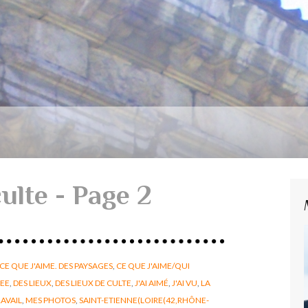
ulte - Page 2
CE QUE J'AIME. DES PAYSAGES
,
CE QUE J'AIME/QUI
REE
,
DES LIEUX
,
DES LIEUX DE CULTE
,
J'AI AIMÉ
,
J'AI VU
,
LA
AVAIL
,
MES PHOTOS
,
SAINT-ETIENNE(LOIRE(42,RHÔNE-