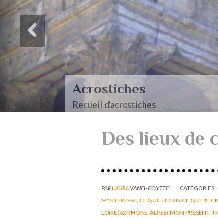
Acrostiches
Recueil d'acrostiches
Des lieux de c
PAR
LAURA
VANEL-COYTTE
CATÉGORIES :
M'INTERESSE
,
CE QUE J'ECRIS/CE QUE JE C
LOIRE(42,RHÔNE-ALPES):MON PRÉSENT, TR