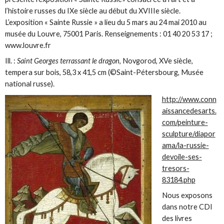
l’histoire russes du IXe siècle au début du XVIIIe siècle.
L’exposition « Sainte Russie » a lieu du 5 mars au 24 mai 2010 au
musée du Louvre, 75001 Paris. Renseignements : 01 40 20 53 17 ;
www.louvre.fr
Ill. :
Saint Georges terrassant le dragon
, Novgorod, XVe siècle,
tempera sur bois, 58,3 x 41,5 cm (©Saint-Pétersbourg, Musée
national russe).
http://www.conn
aissancedesarts.
com/peinture-
sculpture/diapor
ama/la-russie-
devoile-ses-
tresors-
83184.php
Nous exposons
dans notre CDI
des livres