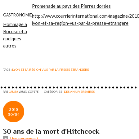
Promenade au pays des Pierres dorées
GASTRONOMIE
http://www.courrierinternational.com/magazine/201
lyon-et-sa-region-vus-par-la-presse-etrangere
Hommage à
Bocuse et à
quelques
autres
TAGS :
LYON ET SA RÉGION VUS PAR LA PRESSE ÉTRANGÈRE
PAR
LAURA
VANEL-COYTTE
CATÉGORIES :
DES ANNIVERSAIRES
2010
30/04
30 ans de la mort d'Hitchcock
Lien permanent