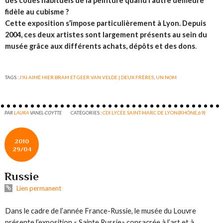
des codes habituels de la peinture quand l’autre demeure
fidèle au cubisme ?
Cette exposition s’impose particulièrement à Lyon. Depuis
2004, ces deux artistes sont largement présents au sein du
musée grâce aux différents achats, dépôts et des dons
.
TAGS :
J'AI AIMÉ HIER:BRAM ET GEER VAN VELDE | DEUX FRÈRES
,
UN NOM
PAR
LAURA
VANEL-COYTTE
CATÉGORIES :
CDI LYCÉE SAINT-MARC DE LYON(RHÔNE,69)
2010
29/04
Russie
Lien permanent
Dans le cadre de l’année France-Russie, le musée du Louvre
présente l’exposition « Sainte Russie» consacrée à l’art et à