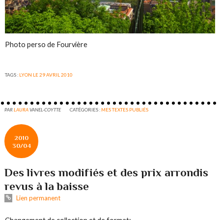
Photo perso de Fourvière
TAGS :
LYON LE 29 AVRIL 2010
PAR
LAURA
VANEL-COYTTE
CATÉGORIES :
MES TEXTES PUBLIÉS
2010
30/04
Des livres modifiés et des prix arrondis
revus à la baisse
Lien permanent