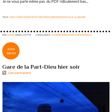
Je ne vous parle même pas du PDF ridiculement bas...
TAGS :
DES LIVRES MODIFIÉS ET DES PRIX ARRONDIS REVUS À LA BAISSE
PAR
LAURA
VANEL-COYTTE
CATÉGORIES :
LYON(RHÔNE,69:ÉTUDES,TRAVAIL)
2010
30/04
Gare de la Part-Dieu hier soir
Lien permanent