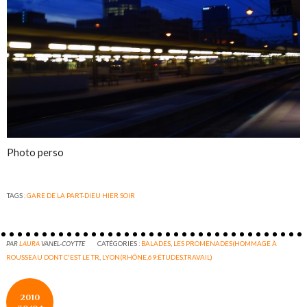
Photo perso
TAGS :
GARE DE LA PART-DIEU HIER SOIR
PAR
LAURA
VANEL-COYTTE
CATÉGORIES :
BALADES
,
LES PROMENADES(HOMMAGE À
ROUSSEAU DONT C'EST LE TR
,
LYON(RHÔNE,69:ÉTUDES,TRAVAIL)
2010