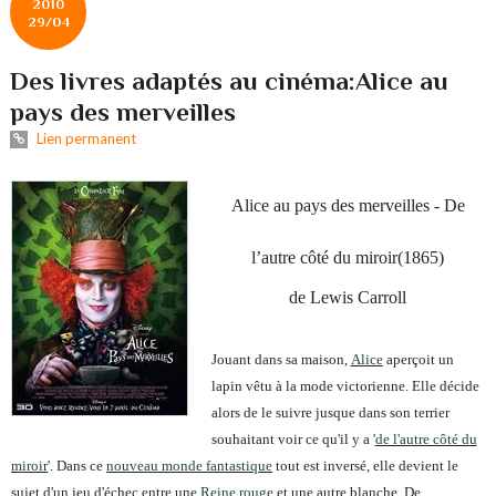
2010
29/04
Des livres adaptés au cinéma:Alice au
pays des merveilles
Lien permanent
Alice au pays des merveilles - De
l’autre côté du miroir(1865)
de Lewis Carroll
Jouant dans sa maison,
Alice
aperçoit un
lapin vêtu à la mode victorienne. Elle décide
alors de le suivre jusque dans son terrier
souhaitant voir ce qu'il y a '
de l'autre côté du
miroir
'. Dans ce
nouveau monde fantastique
tout est inversé, elle devient le
sujet d'un jeu d'échec entre une
Reine rouge
et une autre blanche. De