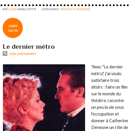
PAR
LAURA
VANEL-COYTTE
CATÉGORIES :
TRUFFAUT FRANÇOIS
2009
30/10
Le dernier métro
Lien permanent
"Avec "Le dernier
métro", j'ai voulu
satisfaire trois
désirs : faire un film
sur le monde du
théâtre, raconter
un peu la vie sous
l'occupation et
donner à Catherine
Deneuve un rôle de