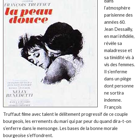
dans
l’atmosphère
parisienne des
années 60.
Jean Dessailly,
en mari infidèle,
révèle sa
maladresse et
sa timidité vis à
vis des femmes.
Il s’enferme
dans un piège
dont personne
ne sortira
indemne.
François
Truffaut filme avec talent le délitement progressif de ce couple
bourgeois, les errements du mari qui par peur du quand dira-t-on
s’enferre dans le mensonge. Les bases de la bonne morale
bourgeoise s’effondrent.