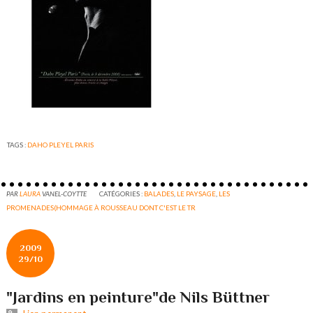
TAGS :
DAHO PLEYEL PARIS
PAR
LAURA
VANEL-COYTTE
CATÉGORIES :
BALADES
,
LE PAYSAGE
,
LES
PROMENADES(HOMMAGE À ROUSSEAU DONT C'EST LE TR
2009
29/10
"Jardins en peinture"de Nils Büttner