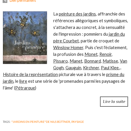
Lien permanent
La
peinture des jardins
, affranchie des
références allégoriques et symboliques,
s'attachera au concret, à la sensualité
de l'impression : pommiers du
jardin du
père Courbet
, partie de croquet de
Winslow Homer
. Puis c'est l'éclatement,
la profusion des
Monet
,
Renoir
,
Pissaro
,
Manet
,
Bonnard
,
Matisse
,
Van
Gogh
,
Gauguin
,
Kirchner
,
Paul Klee.
..
Histoire de la représentation
picturale vue à travers le
prisme du
jardin
, le
livre
est une série de 'promenades parmi les paysages de
l'âme' (
Pétrarque
)
Lire la suite
TAGS :
"JARDINS EN PEINTURE"DE NILS BÜTTNER
,
PAYSAGE