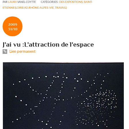
PAR
LAURA
VANEL-COYTTE
CATÉGORIES :
DES EXPOSITIONS
,
SAINT-
ETIENNE(LOIRE(42,RHÔNE-ALPES: VIE, TRAVAIL)
2009
31/10
J'ai vu :L'attraction de l'espace
Lien permanent