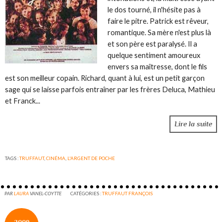
le dos tourné, il n'hésite pas à
faire le pitre. Patrick est rêveur,
romantique. Sa mère n'est plus là
et son père est paralysé. Il a
quelque sentiment amoureux
envers sa maîtresse, dont le fils
est son meilleur copain. Richard, quant à lui, est un petit garçon
sage qui se laisse parfois entraîner par les frères Deluca, Mathieu
et Franck...
Lire la suite
TAGS :
TRUFFAUT
,
CINÉMA
,
L'ARGENT DE POCHE
PAR
LAURA
VANEL-COYTTE
CATÉGORIES :
TRUFFAUT FRANÇOIS
2009