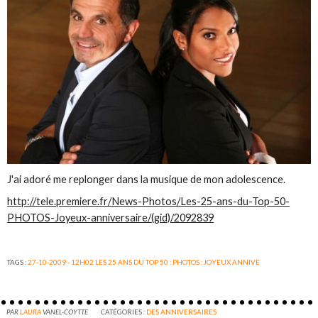
J'ai adoré me replonger dans la musique de mon adolescence.
http://tele.premiere.fr/News-Photos/Les-25-ans-du-Top-50-
PHOTOS-Joyeux-anniversaire/(gid)/2092839
TAGS :
27-10-2009 - 12H02 LES 25 ANS DU TOP 50 : PHOTOS : JOYEUX ANNIVE
PAR
LAURA
VANEL-COYTTE
CATÉGORIES :
DES ANNIVERSAIRES