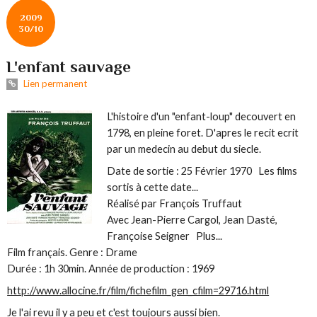
2009
30/10
L'enfant sauvage
Lien permanent
L'histoire d'un "enfant-loup" decouvert en
1798, en pleine foret. D'apres le recit ecrit
par un medecin au debut du siecle.
Date de sortie : 25 Février 1970 Les films
sortis à cette date...
Réalisé par François Truffaut
Avec Jean-Pierre Cargol, Jean Dasté,
Françoise Seigner Plus...
Film français. Genre : Drame
Durée : 1h 30min. Année de production : 1969
http://www.allocine.fr/film/fichefilm_gen_cfilm=29716.html
Je l'ai revu il y a peu et c'est toujours aussi bien.