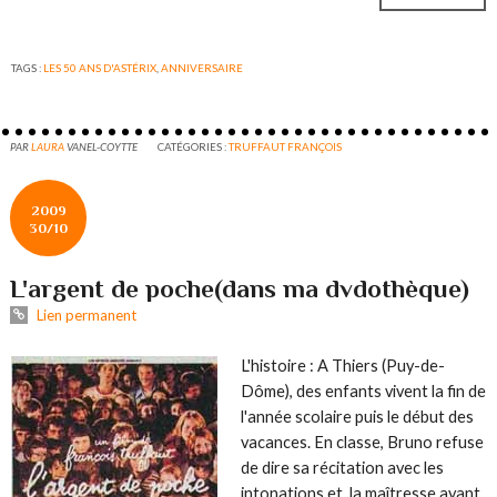
TAGS :
LES 50 ANS D'ASTÉRIX
,
ANNIVERSAIRE
PAR
LAURA
VANEL-COYTTE
CATÉGORIES :
TRUFFAUT FRANÇOIS
2009
30/10
L'argent de poche(dans ma dvdothèque)
Lien permanent
L'histoire : A Thiers (Puy-de-
Dôme), des enfants vivent la fin de
l'année scolaire puis le début des
vacances. En classe, Bruno refuse
de dire sa récitation avec les
intonations et, la maîtresse ayant